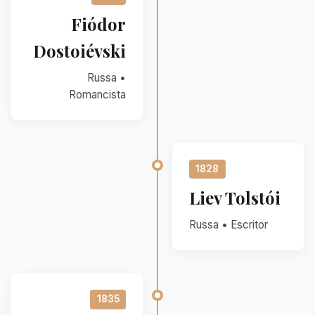
Fiódor
Dostoiévski
Russa •
Romancista
1828
Liev Tolstói
Russa • Escritor
1835