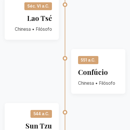
Séc. VI a.C.
Lao Tsé
Chinesa • Filósofo
551 a.C.
Confúcio
Chinesa • Filósofo
544 a.C.
Sun Tzu