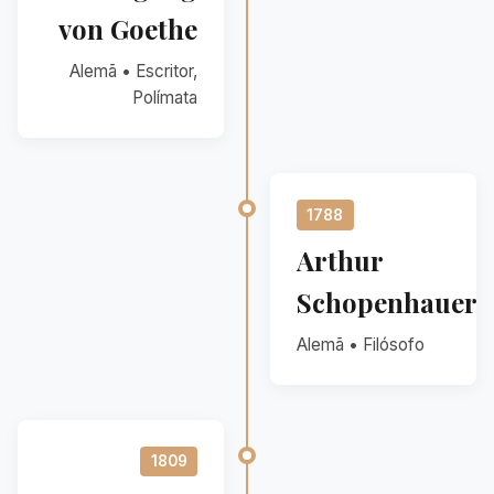
von Goethe
Alemã • Escritor,
Polímata
1788
Arthur
Schopenhauer
Alemã • Filósofo
1809