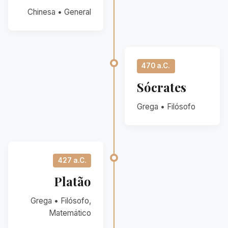
Chinesa • General
470 a.C.
Sócrates
Grega • Filósofo
427 a.C.
Platão
Grega • Filósofo,
Matemático