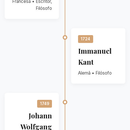
Francesa • Escritor,
Filósofo
1724
Immanuel
Kant
Alemã • Filósofo
1749
Johann
Wolfgang