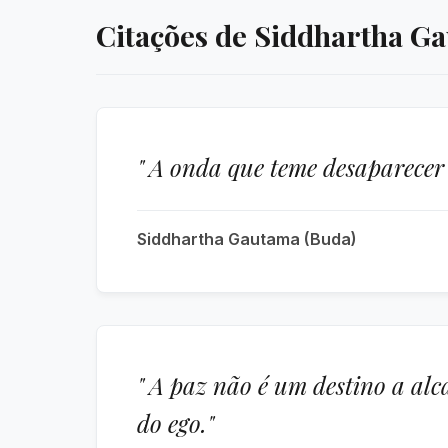
Citações de Siddhartha G
" A onda que teme desaparecer
Siddhartha Gautama (Buda)
" A paz não é um destino a al
do ego."