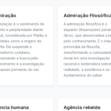
iração
Admiração Filosófic
miração é o sentimento de
A admiração filosófica é o
nto e perplexidade diante
espanto (thaumazein) peran
al, considerada por Platão e
óbvio, que desencadeia a 
tóteles como a origem da
pelo conhecimento. É o imp
ofia. Ela suspende o
primordial da filosofia,
matismo cotidiano,
transformando a curiosidad
lsionando a busca pelo
inicial em uma investigação
ecimento e a investigação
racional e sistemática sobre
ausas primeiras do ser.
realidade, a existência e os
fundamentos do saber.
ncia humana
Agência rebelde