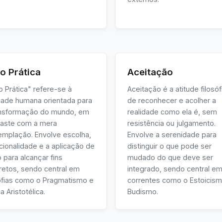
o Prática
Aceitação
 Prática" refere-se à
Aceitação é a atitude filosóf
idade humana orientada para
de reconhecer e acolher a
ansformação do mundo, em
realidade como ela é, sem
raste com a mera
resistência ou julgamento.
emplação. Envolve escolha,
Envolve a serenidade para
cionalidade e a aplicação de
distinguir o que pode ser
 para alcançar fins
mudado do que deve ser
retos, sendo central em
integrado, sendo central e
sofias como o Pragmatismo e
correntes como o Estoicism
ca Aristotélica.
Budismo.