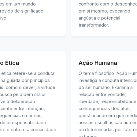
res em um mundo
confronto com o desconhe
rovido de significado
em si mesmo, evocando
ivo.
angústia e potencial
transformador.
o Ética
Ação Humana
 ética refere-se à conduta
O tema filosófico 'Ação Hu
na guiada por princípios
investiga a conduta intencio
s, como o dever, a virtude
do ser humano. Examina a
 busca pelo bem maior.
relação entre vontade,
lve a deliberação
liberdade, responsabilidade
iente entre intenção,
consequências dos atos,
equências e normas,
questionando em que medi
ndo a responsabilidade
nossas escolhas são autô
nte o outro e a comunidade.
ou determinadas por fatore
externos.