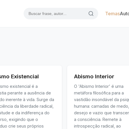
Temas
Aut
smo Existencial
Abismo Interior
smo existencial é a
O 'Abismo Interior' é uma
stia perante a ausência de
metáfora filosófica para a
do inerente à vida. Surge da
vastidão insondável da psi
iência da liberdade radical,
humana: camadas de medo
nitude e da indiferença do
desejo e vazio que transc
rso, exigindo que o
a consciência. Remete à
íduo crie seus próprios
introspecção radical, ao