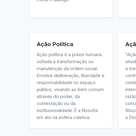
Ação Política
Açã
Ação política é a práxis humana
"Ação
voltada à transformação ou
ativ
manutenção da ordem social.
a tr
Envolve deliberação, liberdade e
cont
responsabilidade no espaço
cont
público, visando ao bem comum
inten
através do poder, da
razão
contestação ou da
conc
institucionalidade. É a filosofia
filo
em ato na esfera coletiva.
a Éti