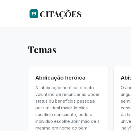
CITAÇÕES
Temas
Abdicação heróica
Abi
A 'abdicação heróica' é o ato
O abi
voluntário de renunciar ao poder,
angú
status ou benefícios pessoais
senti
por um ideal maior. Implica
consc
sacrifício consciente, onde o
da fi
indivíduo escolhe abrir mão de si
unive
mesmo em nome do bem
indiv