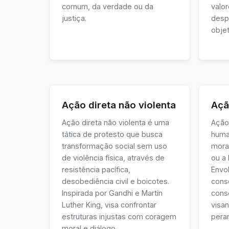
comum, da verdade ou da
valo
justiça.
desp
objet
Ação direta não violenta
Açã
Ação direta não violenta é uma
Ação
tática de protesto que busca
huma
transformação social sem uso
morai
de violência física, através de
ou a
resistência pacífica,
Envo
desobediência civil e boicotes.
consc
Inspirada por Gandhi e Martin
cons
Luther King, visa confrontar
visa
estruturas injustas com coragem
pera
moral e diálogo.