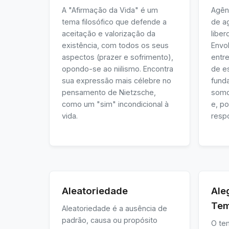
A "Afirmação da Vida" é um
Agên
tema filosófico que defende a
de a
aceitação e valorização da
liber
existência, com todos os seus
Envol
aspectos (prazer e sofrimento),
entre
opondo-se ao niilismo. Encontra
de e
sua expressão mais célebre no
fund
pensamento de Nietzsche,
somo
como um "sim" incondicional à
e, p
vida.
respo
Aleatoriedade
Ale
Tem
Aleatoriedade é a ausência de
padrão, causa ou propósito
O te