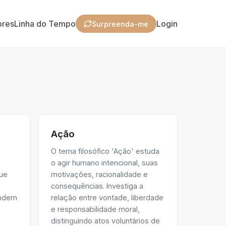
ores
Linha do Tempo
Login
Surpreenda-me
Ação
O tema filosófico 'Ação' estuda
o agir humano intencional, suas
que
motivações, racionalidade e
,
consequências. Investiga a
endem
relação entre vontade, liberdade
e responsabilidade moral,
distinguindo atos voluntários de