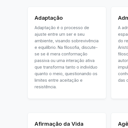
Adaptação
Adm
Adaptação é o processo de
A ad
ajuste entre um ser e seu
espa
ambiente, visando sobrevivência
do re
e equilíbrio. Na filosofia, discute-
Aris
se se é mera conformação
filos
passiva ou uma interação ativa
auto
que transforma tanto o indivíduo
impu
quanto o meio, questionando os
conh
limites entre aceitação e
das c
resistência.
Afirmação da Vida
Agê