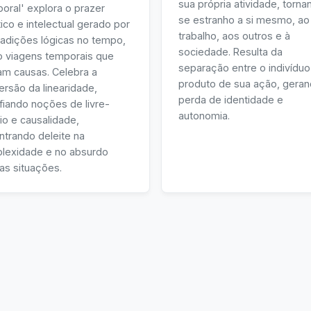
sua própria atividade, torna
oral' explora o prazer
se estranho a si mesmo, ao
ico e intelectual gerado por
trabalho, aos outros e à
radições lógicas no tempo,
sociedade. Resulta da
 viagens temporais que
separação entre o indivíduo
am causas. Celebra a
produto de sua ação, gera
rsão da linearidade,
perda de identidade e
fiando noções de livre-
autonomia.
rio e causalidade,
ntrando deleite na
lexidade e no absurdo
as situações.