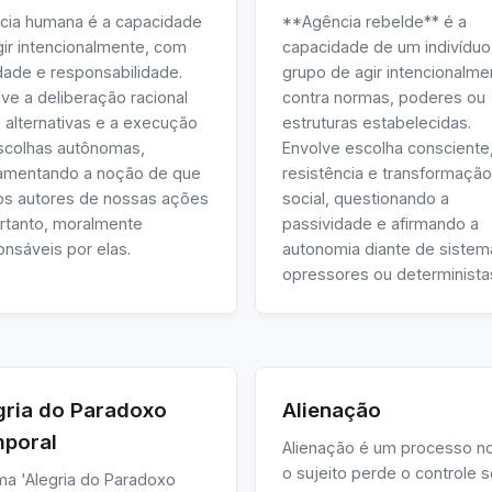
cia humana é a capacidade
**Agência rebelde** é a
gir intencionalmente, com
capacidade de um indivíduo
dade e responsabilidade.
grupo de agir intencionalme
ve a deliberação racional
contra normas, poderes ou
 alternativas e a execução
estruturas estabelecidas.
scolhas autônomas,
Envolve escolha consciente
amentando a noção de que
resistência e transformação
s autores de nossas ações
social, questionando a
ortanto, moralmente
passividade e afirmando a
nsáveis por elas.
autonomia diante de sistem
opressores ou determinista
gria do Paradoxo
Alienação
poral
Alienação é um processo no
o sujeito perde o controle 
ma 'Alegria do Paradoxo