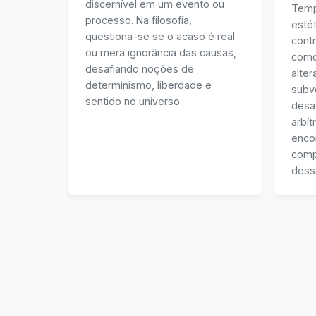
discernível em um evento ou
Temp
processo. Na filosofia,
estét
questiona-se se o acaso é real
cont
ou mera ignorância das causas,
como
desafiando noções de
alter
determinismo, liberdade e
subve
sentido no universo.
desa
arbít
enco
comp
dess