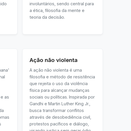
cido
involuntários, sendo central para
a ética, filosofia da mente e
teoria da decisão.
Ação não violenta
mana'
A ação não violenta é uma
nal
filosofia e método de resistência
que rejeita o uso da violência
física para alcançar mudanças
 e as
sociais ou políticas. Inspirada por
Gandhi e Martin Luther King Jr.,
da
busca transformar conflitos
nomas
através de desobediência civil,
s
protestos pacíficos e diálogo,
visando justiça sem gerar ódio