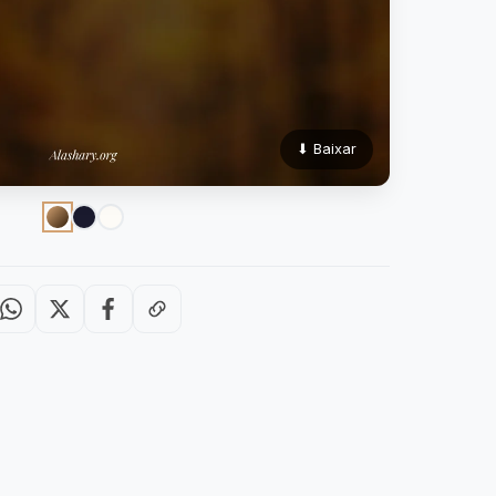
⬇ Baixar