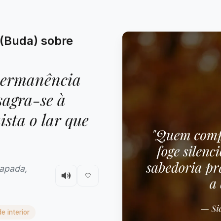
(Buda) sobre
permanência
sagra-se à
ista o lar que
apada,
🤍
e interior