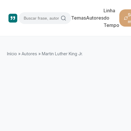
Linha
S
Temas
Autores
do
m
Tempo
Início
»
Autores
»
Martin Luther King Jr.