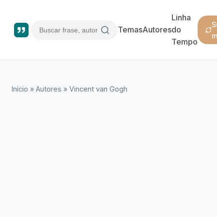
Linha
S
Temas
Autores
do
m
Tempo
Início
»
Autores
»
Vincent van Gogh