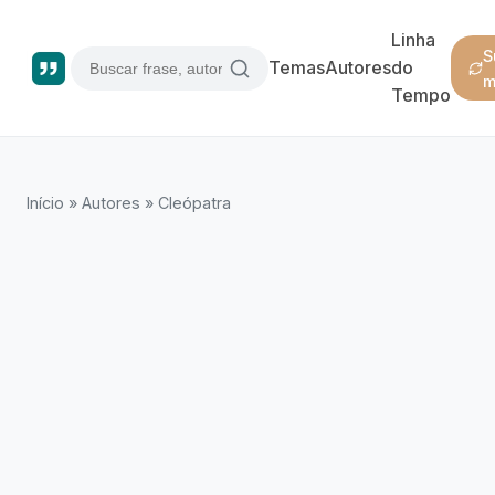
Linha
S
Temas
Autores
do
m
Tempo
Início
»
Autores
»
Cleópatra