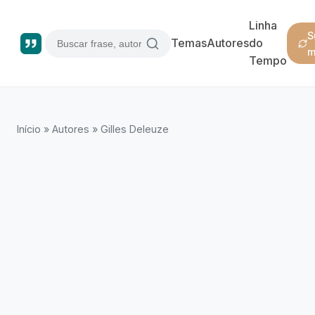
Linha
S
Temas
Autores
do
m
Tempo
Início
»
Autores
»
Gilles Deleuze