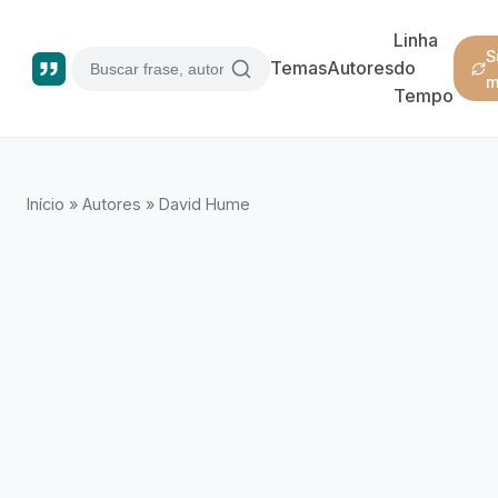
Linha
S
Temas
Autores
do
m
Tempo
Início
»
Autores
»
David Hume