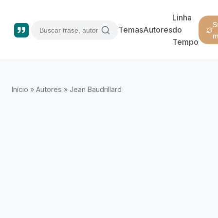
Linha
S
Temas
Autores
do
m
Tempo
Início
»
Autores
»
Jean Baudrillard