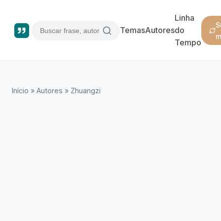
Linha
S
Temas
Autores
do
m
Tempo
Início
»
Autores
»
Zhuangzi