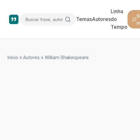
Linha
S
Temas
Autores
do
m
Tempo
Início
»
Autores
»
William Shakespeare