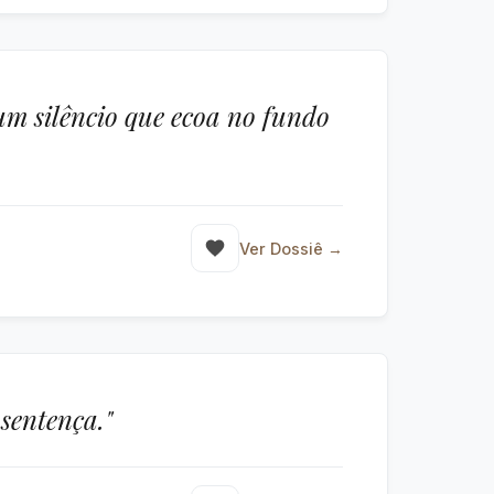
um silêncio que ecoa no fundo
Ver Dossiê →
sentença."