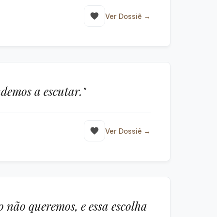
Ver Dossiê →
ndemos a escutar."
Ver Dossiê →
 não queremos, e essa escolha