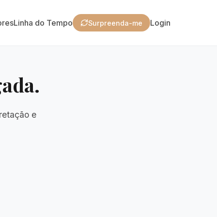
ores
Linha do Tempo
Login
Surpreenda-me
gada.
retação e