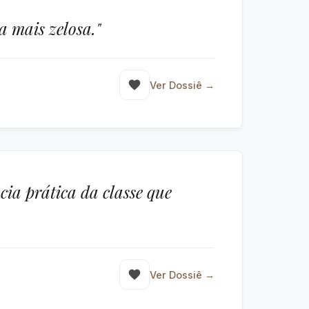
a mais zelosa."
Ver Dossiê →
cia prática da classe que
Ver Dossiê →