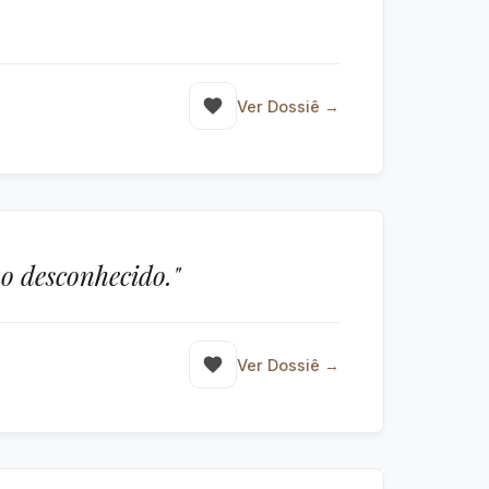
Ver Dossiê →
o desconhecido."
Ver Dossiê →