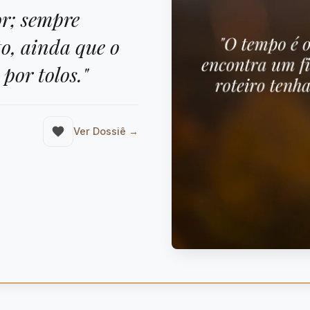
or; sempre
to, ainda que o
 por tolos."
Ver Dossiê →