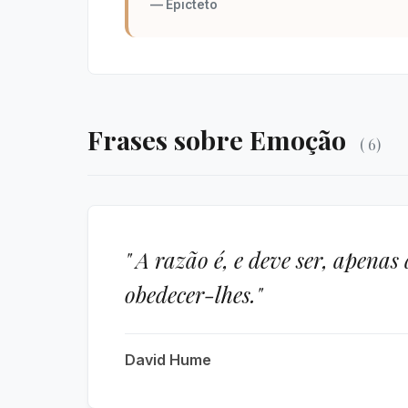
— Epicteto
Frases sobre Emoção
( 6)
" A razão é, e deve ser, apena
obedecer-lhes."
David Hume