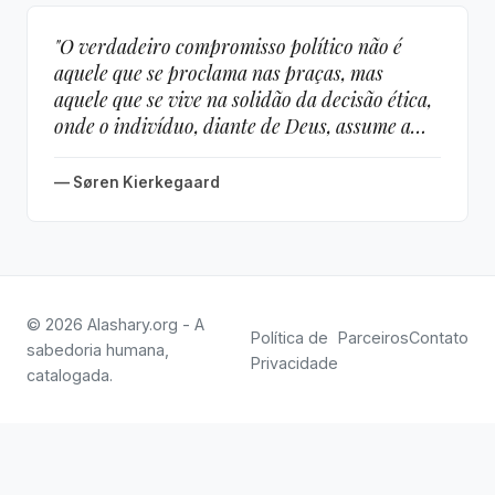
"O verdadeiro compromisso político não é
aquele que se proclama nas praças, mas
aquele que se vive na solidão da decisão ética,
onde o indivíduo, diante de Deus, assume a
responsabilidade pelo Outro que o sistema
ignora."
— Søren Kierkegaard
© 2026 Alashary.org - A
Política de
Parceiros
Contato
sabedoria humana,
Privacidade
catalogada.