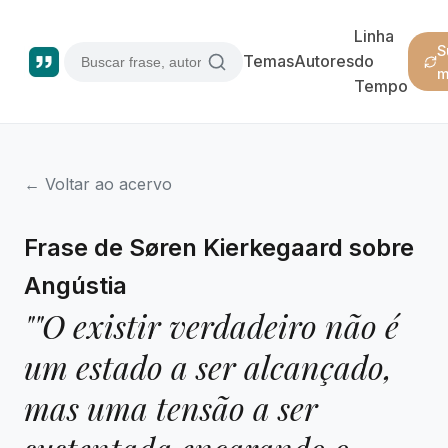
Linha
S
Temas
Autores
do
m
Tempo
← Voltar ao acervo
Frase de Søren Kierkegaard sobre
Angústia
""O existir verdadeiro não é
um estado a ser alcançado,
mas uma tensão a ser