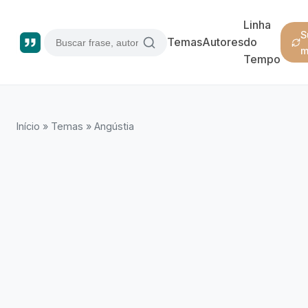
Linha
S
Temas
Autores
do
m
Tempo
Início
»
Temas
»
Angústia