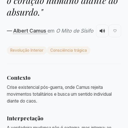
o coração humano diante do
absurdo."
—
Albert Camus
em
O Mito de Sísifo
🤍
Revolução Interior
Consciência trágica
Contexto
Crise existencial pós-guerra, onde Camus rejeita
movimentos totalitários e busca um sentido individual
diante do caos.
Interpretação
A verdadeira mudança não é externa, mas interna; ao