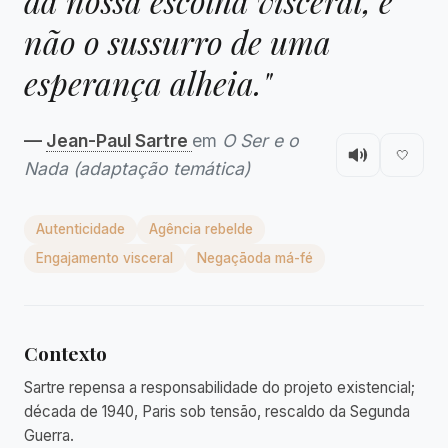
da nossa escolha visceral, e
não o sussurro de uma
esperança alheia."
—
Jean-Paul Sartre
em
O Ser e o
🤍
Nada (adaptação temática)
Autenticidade
Agência rebelde
Engajamento visceral
Negaçāoda má-fé
Contexto
Sartre repensa a responsabilidade do projeto existencial;
década de 1940, Paris sob tensão, rescaldo da Segunda
Guerra.