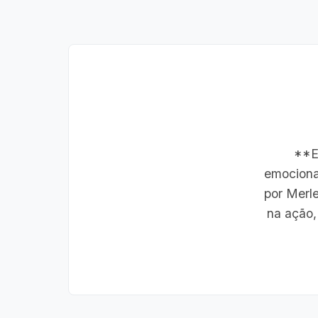
**En
emocional
por Merl
na ação,