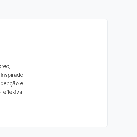
óreo,
 Inspirado
rcepção e
reflexiva