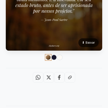
⬇ Baixar