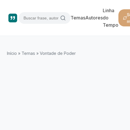
Linha
S
Temas
Autores
do
m
Tempo
Início
»
Temas
»
Vontade de Poder