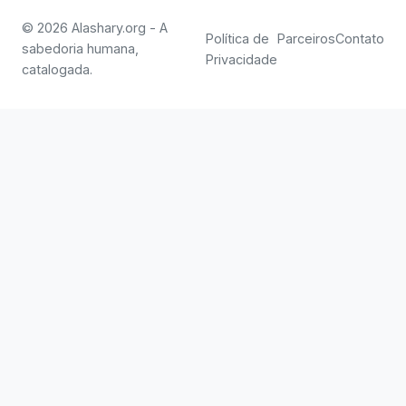
© 2026 Alashary.org - A
Política de
Parceiros
Contato
sabedoria humana,
Privacidade
catalogada.