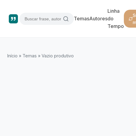
Linha
S
Temas
Autores
do
m
Tempo
Início
»
Temas
»
Vazio produtivo