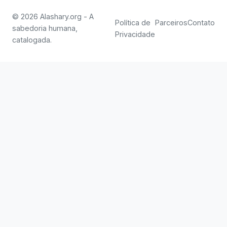
© 2026 Alashary.org - A
Política de
Parceiros
Contato
sabedoria humana,
Privacidade
catalogada.