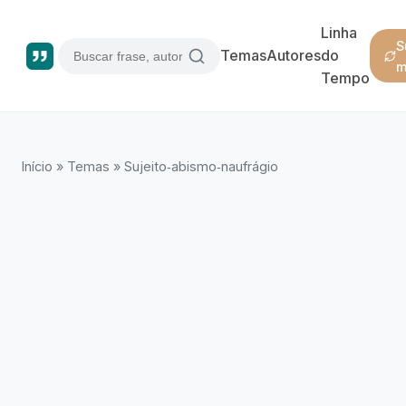
Linha
S
Temas
Autores
do
m
Tempo
Início
»
Temas
»
Sujeito‑abismo‑naufrágio