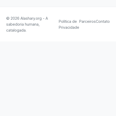
© 2026 Alashary.org - A
Política de
Parceiros
Contato
sabedoria humana,
Privacidade
catalogada.