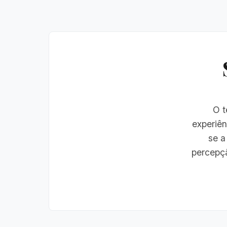
O t
experiên
se a
percepçã