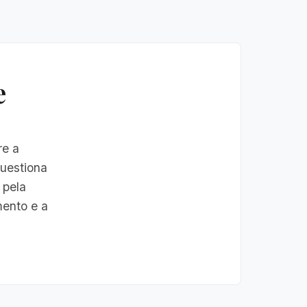
e
re a
Questiona
 pela
mento e a