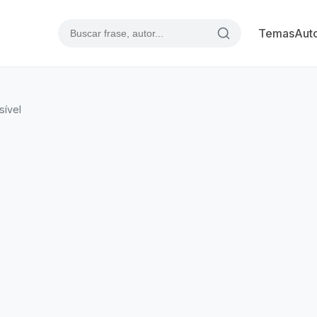
Temas
Aut
sível