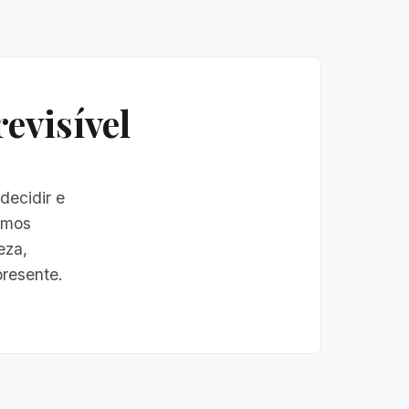
evisível
decidir e
somos
eza,
resente.