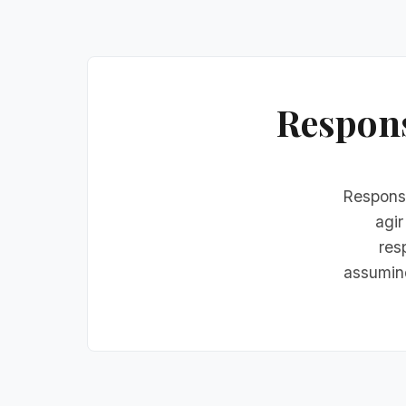
Respons
Responsa
agir
res
assumin