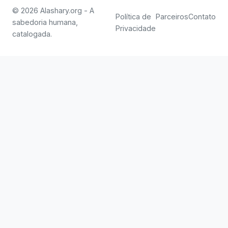
© 2026 Alashary.org - A
Política de
Parceiros
Contato
sabedoria humana,
Privacidade
catalogada.