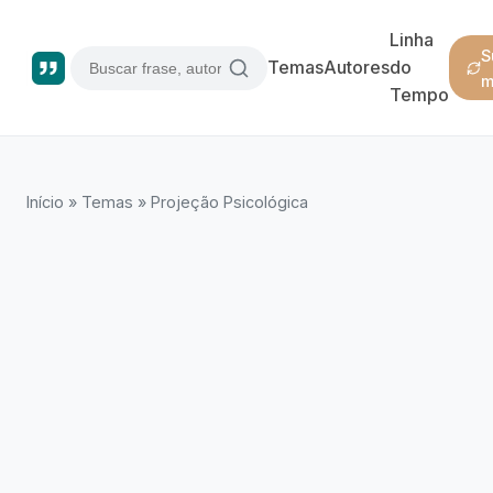
Linha
S
Temas
Autores
do
m
Tempo
Início
»
Temas
»
Projeção Psicológica