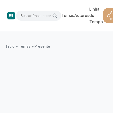
Linha
S
Temas
Autores
do
m
Tempo
Início
»
Temas
»
Presente