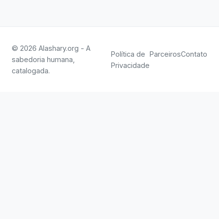
© 2026 Alashary.org - A
Política de
Parceiros
Contato
sabedoria humana,
Privacidade
catalogada.