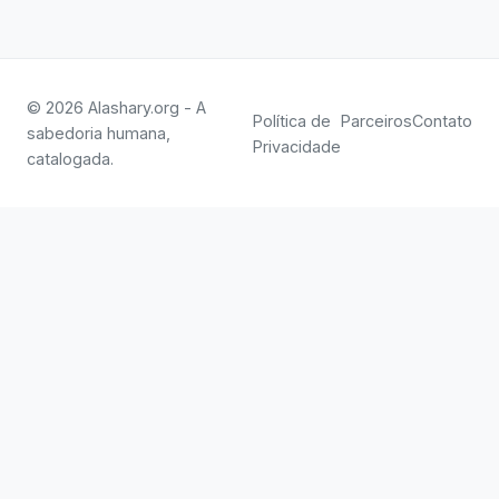
© 2026 Alashary.org - A
Política de
Parceiros
Contato
sabedoria humana,
Privacidade
catalogada.