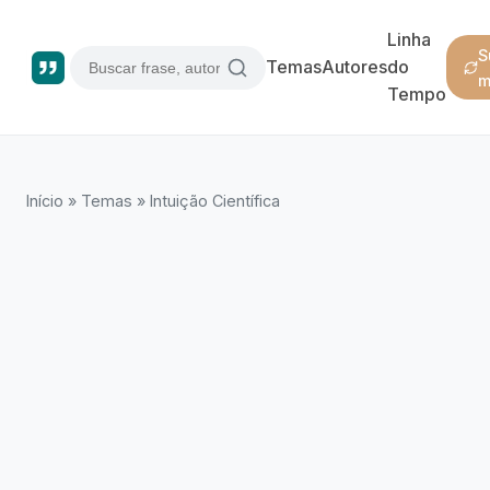
Linha
S
Temas
Autores
do
m
Tempo
Início
»
Temas
»
Intuição Científica