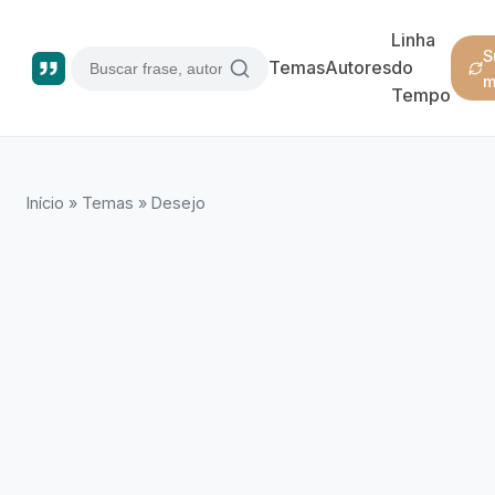
Linha
S
Temas
Autores
do
m
Tempo
Início
»
Temas
»
Desejo