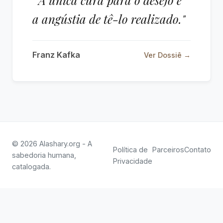
" A única cura para o desejo é
a angústia de tê-lo realizado."
Franz Kafka
Ver Dossiê →
© 2026 Alashary.org - A
Política de
Parceiros
Contato
sabedoria humana,
Privacidade
catalogada.