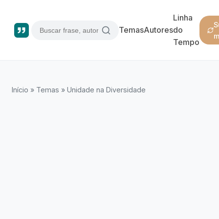
Linha
S
Temas
Autores
do
m
Tempo
Início
»
Temas
»
Unidade na Diversidade