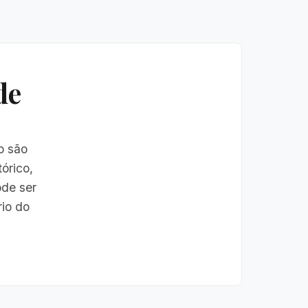
de
o são
órico,
ode ser
rio do