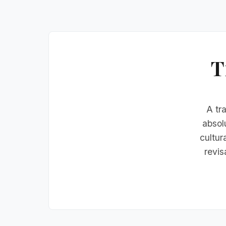
T
A tr
absol
cultur
revis