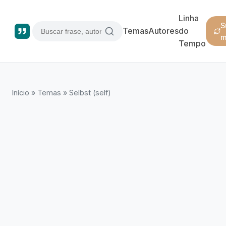
Linha
S
Temas
Autores
do
m
Tempo
Início
»
Temas
»
Selbst (self)