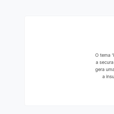
O tema 'R
a secura
gera uma
a ins