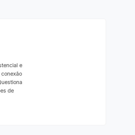
stencial e
u conexão
Questiona
ões de