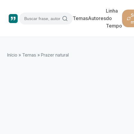
Linha
S
Temas
Autores
do
m
Tempo
Início
»
Temas
»
Prazer natural