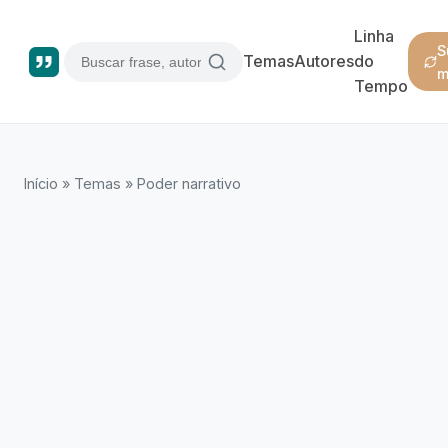
Linha
S
Temas
Autores
do
m
Tempo
Início
»
Temas
»
Poder narrativo