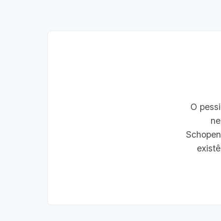
O pessi
ne
Schopenh
existê