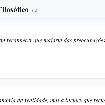
Filosófico
( 3)
te em reconhecer que maioria das preocupaçõ
ombria da realidade, mas a lucidez que recu