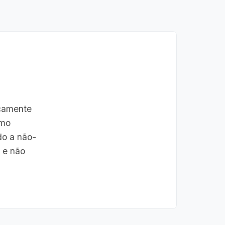
ecamente
omo
do a não-
a e não