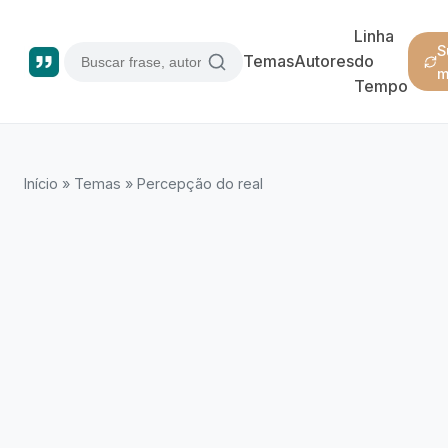
Linha
S
Temas
Autores
do
m
Tempo
Início
»
Temas
»
Percepção do real