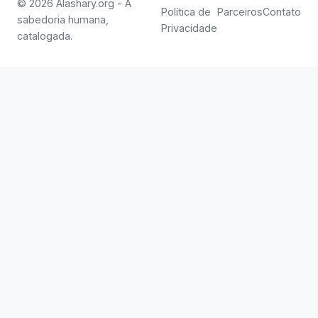
© 2026 Alashary.org - A
Política de
Parceiros
Contato
sabedoria humana,
Privacidade
catalogada.