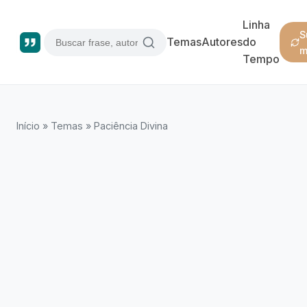
Linha
S
Temas
Autores
do
m
Tempo
Início
»
Temas
»
Paciência Divina