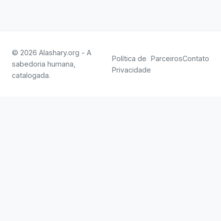
© 2026 Alashary.org - A
Política de
Parceiros
Contato
sabedoria humana,
Privacidade
catalogada.