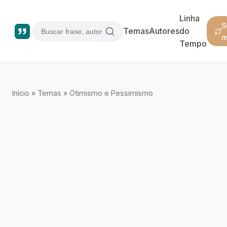
Linha
S
Temas
Autores
do
m
Tempo
Início
»
Temas
»
Otimismo e Pessimismo