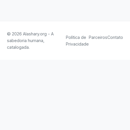
© 2026 Alashary.org - A
Política de
Parceiros
Contato
sabedoria humana,
Privacidade
catalogada.