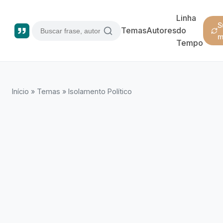
Linha
S
Temas
Autores
do
m
Tempo
Início
»
Temas
»
Isolamento Político