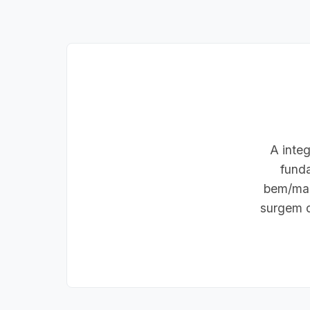
A inte
funda
bem/mal
surgem d