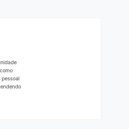
unidade
 (como
 pessoal
scendendo