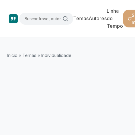
Linha
S
Temas
Autores
do
m
Tempo
Início
»
Temas
»
Individualidade