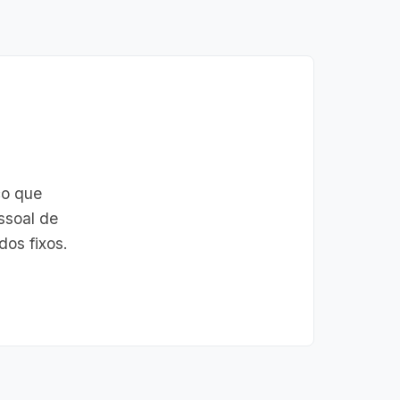
co que
ssoal de
os fixos.