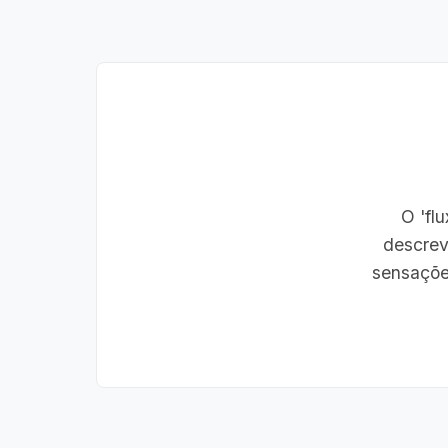
O 'fl
descrev
sensaçõe