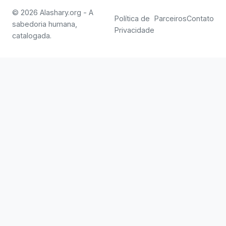
© 2026 Alashary.org - A
Política de
Parceiros
Contato
sabedoria humana,
Privacidade
catalogada.