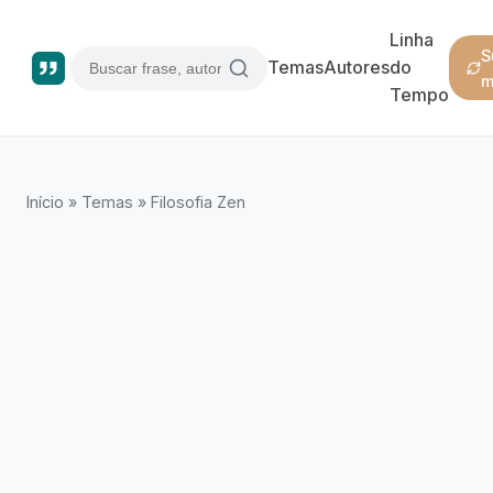
Linha
S
Temas
Autores
do
m
Tempo
Início
»
Temas
»
Filosofia Zen