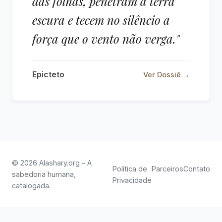
das folhas, penetram a terra
escura e tecem no silêncio a
força que o vento não verga."
Epicteto
Ver Dossiê →
© 2026 Alashary.org - A
Política de
Parceiros
Contato
sabedoria humana,
Privacidade
catalogada.