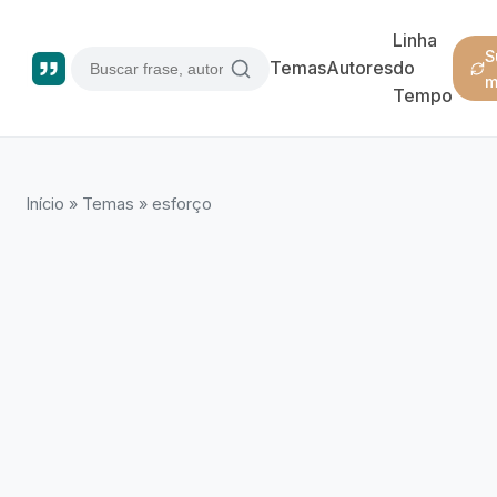
Linha
S
Temas
Autores
do
m
Tempo
Início
»
Temas
»
esforço