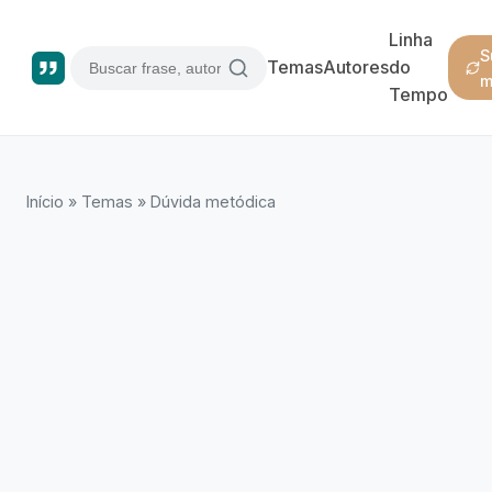
Linha
S
Temas
Autores
do
m
Tempo
Início
»
Temas
»
Dúvida metódica