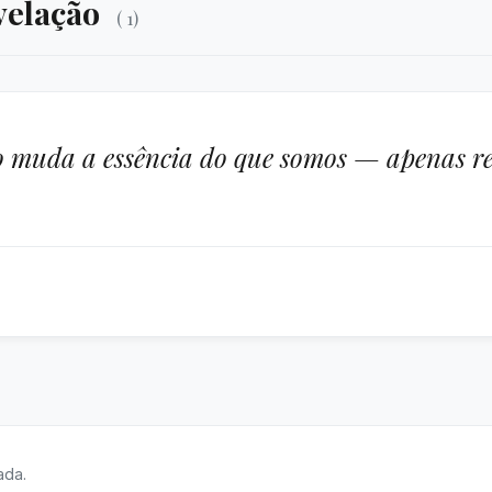
velação
( 1)
 muda a essência do que somos — apenas rev
ada.