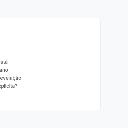
está
mano
revelação
plicita?