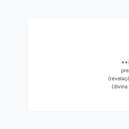
**D
pre
(revelaç
(divina