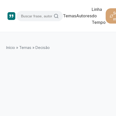
Linha
S
Temas
Autores
do
m
Tempo
Início
»
Temas
»
Decisão