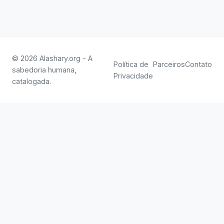
© 2026 Alashary.org - A
Política de
Parceiros
Contato
sabedoria humana,
Privacidade
catalogada.