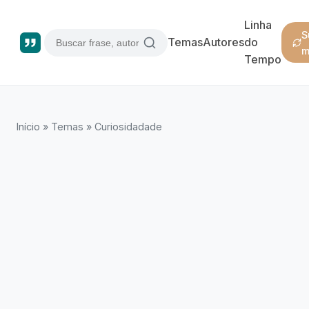
Linha
S
Temas
Autores
do
m
Tempo
Início
»
Temas
»
Curiosidadade